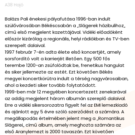
A38 Hajó
Balázs Pali énekesi pályafutása 1996-ban indult
szülővárosában Békéscsabán a „Slágerek házibulihoz„
című első megjelent kazettájával. Vidéki előadóként
először kizárólag a regionális, helyi rádiókban és TV-ben
szerepelt dalaival.
1997 február 7-én adta élete első koncertjét, amely
sorsfordító volt a karrierjét illetően. Egy 500 fős
terembe 1200-an zsúfolódtak be, frenetikus hangulat
és siker jellemezte az estét. Ezt követően Békés
megyei koncertkörútra indult a térség nagyvárosaiban,
ahol a kezdeti siker tovább folytatódott.
1999-ben már 12 megyében koncertezett zenekarával
az addig megjelent három albumán szereplő dalaival.
Erre a vidéki sikersorozatra figyelt fel az EMI lemezkiadó
és ajánlott egy 5 évre szóló szerződést a számára. A
megállapodás értelmében jelent meg a „Romantikus
Slágerei„ című album, amely meghozta számára az
első Aranylemezt is 2000 tavaszán. Ezt követően