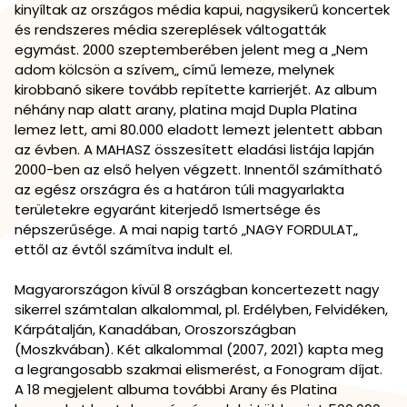
kinyíltak az országos média kapui, nagysikerű koncertek
és rendszeres média szereplések váltogatták
egymást. 2000 szeptemberében jelent meg a „Nem
adom kölcsön a szívem„ című lemeze, melynek
kirobbanó sikere tovább repítette karrierjét. Az album
néhány nap alatt arany, platina majd Dupla Platina
lemez lett, ami 80.000 eladott lemezt jelentett abban
az évben. A MAHASZ összesített eladási listája lapján
2000-ben az első helyen végzett. Innentől számítható
az egész országra és a határon túli magyarlakta
területekre egyaránt kiterjedő Ismertsége és
népszerűsége. A mai napig tartó „NAGY FORDULAT„
ettől az évtől számítva indult el.
Magyarországon kívül 8 országban koncertezett nagy
sikerrel számtalan alkalommal, pl. Erdélyben, Felvidéken,
Kárpátalján, Kanadában, Oroszországban
(Moszkvában). Két alkalommal (2007, 2021) kapta meg
a legrangosabb szakmai elismerést, a Fonogram díjat.
A 18 megjelent albuma további Arany és Platina