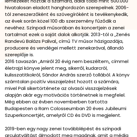
lemezeket hoztak a számára, dalai több mint 500.000
hivatalosan eladott hanghordozón szerepelnek. 2006-
tól zeneszerzőként és szövegíróként is tevékenykedik,
az évek során közel 100 db szerzemény fűződik a
nevéhez. Színpadi műsorában és koncertjein a zenei
tartalmat ezek a saját dalok alkotják. 2013-tól a „Zenés
Randevú Balázs Palival„ című TV műsor házigazdája,
producere és vendégei mellett zenekarával, állandó
szereplője is.
2016 tavaszán „Amiről 20 évig nem beszéltem„ címmel
életrajzi könyve jelent meg, sikerről, kudarcról,
kulisszatitkokról, Sándor András szerző tollából. A könyv
számtalan pozitív visszajelzést hozott a számára,
mivel Pali sikertörténete az olvasói visszajelzések
alapján akár egy motivációs történetnek is megfelel.
Még ebben az évben novemberben tartotta
Budapesten a Ram Colosseumban 20 éves Jubileumi
Szuperkoncertjét, amelyről CD és DVD is megjelent.
2019-ben egy nagy zenei továbblépést és színpadi
arculatváltást álmodott meg magának, amit a média