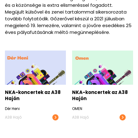
és a közönsége is extra elismeréssel fogadott.
Megújult külsővel és zenei tartalommal sikersorozata
tovább folytatódik. Gőzerővel készül a 2021 júliusban
megjelenő 19. lemezére, valamint a jövőre esedékes 25
éves pályafutásának méltó megünneplésére.
További
koncertvideók
NKA-koncertek az A38
NKA-koncertek az A38
Hajón
Hajón
Dér Heni
OMEN
A38 Hajó
A38 Hajó
NKA-
NKA-
koncertek
koncerte
az
az
A38
A38
Hajón
Hajón