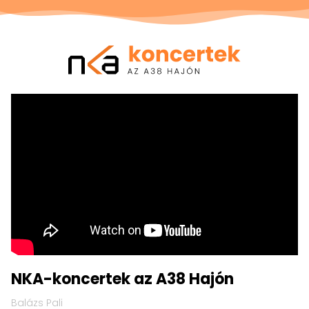
NKA
koncertek
Jump to content
Jump to footer
az
A38
Hajón
NKA-koncertek az A38 Hajón
Balázs Pali