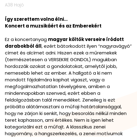
A38 Hajó
Így szerettem volna élni...
Koncert a muzsikáért és az Emberekért
Ez a koncertanyag
magyar költők verseire íródott
darabokból áll
, ezért bátorkodott ilyen “nagyravágyó”
címet és alcímet adni. Hiszen ezek a műremekek
(természetesen a VERSEKRE GONDOL) magukban
hordozzák azokat a gondolatokat, amelytől jobb,
nemesebb lehet az ember. A hallgató a ki nem
mondott fájdalmára kaphat vigaszt, vagy a
megfogalmazhatatlan tévelygésre, amiben a
mindennapokban szenved, ezért ebben a
feldolgozásban talál menedéket. Zeneileg is ezt
próbálta alátámasztani a műfaji határtalansággal,
hogy ne zárjon ki senkit, hogy besorolás nélkül minden
teret kaphasson, ami értékes. Nem is igen lehet
kategorizálni ezt a műfajt. A klasszikus zenei
hagyomány, a hangszerkezelés, a zenei motívumok