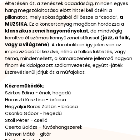
éltetésén át, a zenészek odaadásáig, minden egyes
hang megszólaltatása előtt hittel kell átélni a
pillanatot, mely sokaságából áll össze a “csoda”,
a
MUZSIKA
. Ez a koncertanyag magában hordozza a
klasszikus zenei hagyományokat
, de mindvégig
karöltve él számos könnyűzenei stílussal (
jazz, a folk,
vagy a világzene
). A darabokban így jelen van az
improvizációtól kezdve, néha a folkos lüktetés, vagy
téma, mindemellett, a kamarazenére jellemző nagyon
finom és kidolgozott szólamvezetés, együtt-játék.
Észrevétlenül járjuk át a műfajokat.
Közreműködők:
Szirtes Edina - ének, hegedű
Haraszti Krisztina - brácsa
Hegyaljai Boros Zoltán - brácsa
Csonka Gábor - hegedű
Stoll Péter - cselló
Cserta Balázs - fúvóshangszerek
Hámori Máté - gitár