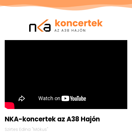
NKA
koncertek
Jump to content
Jump to footer
az
A38
Hajón
NKA-koncertek az A38 Hajón
Szirtes Edina "Mókus"