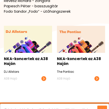
Révész Richárd - zongora
Papesch Péter - basszusgitár
Fodo Sandor „Fodo” - ütőhangszerek
További
koncertvideók
NKA-koncertek az A38
NKA-koncertek az A38
Hajón
Hajón
DJ Allstars
The Pontiac
A38 Hajó
A38 Hajó
NKA-
NKA-
koncertek
koncerte
az
az
A38
A38
Hajón
Hajón
videó
videó
megtekintése
megteki